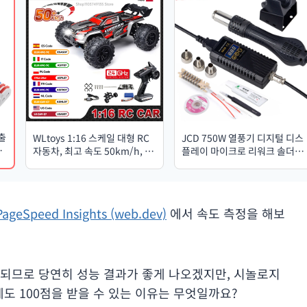
 출
WLtoys 1:16 스케일 대형 RC
JCD 750W 열풍기 디지털 디스
록
자동차, 최고 속도 50km/h, 4
플레이 마이크로 리워크 솔더링
륜 구동, 어린이용 장난감, 2.4G
스테이션 용접 수리 도구 헤어
무선 조종 오프로드 몬스터 트
드라이어 8858
럭 RC 장난감 (남자아이용)
PageSpeed Insights (web.dev)
에서 속도 측정을 해보
되므로 당연히 성능 결과가 좋게 나오겠지만, 시놀로지
도 100점을 받을 수 있는 이유는 무엇일까요?