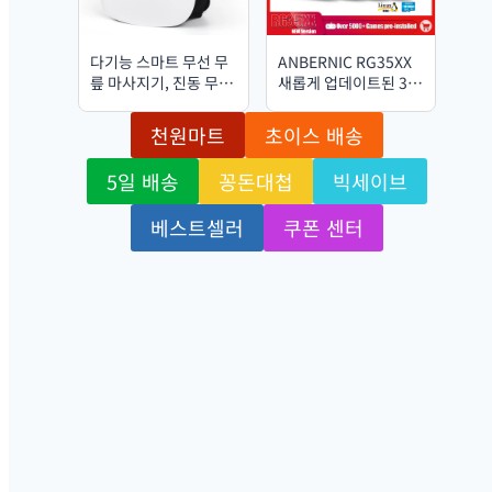
다기능 스마트 무선 무
ANBERNIC RG35XX
릎 마사지기, 진동 무릎
새롭게 업데이트된 3.5
마사지, 관절 무릎 마사
인치 IPS 비디오 게임
지 기기, 할머니 할아버
휴대용 게임 콘솔 (리눅
천원마트
초이스 배송
지 선물
스 시스템, H700 쿼드
코어 ARM Cortex-A53
5일 배송
꽁돈대첩
빅세이브
1.5GHz 탑재)
베스트셀러
쿠폰 센터