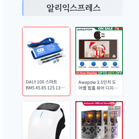
알리익스프레스
DALY 100 스마트
Awapow 3.5인치 도
BMS 4S 8S 12S 13S
어벨 핍홀 뷰어 디지털
14S 16S 17S 20S
도어 카메라 120° LCD
24S 블루투스 앱 밸런
200만 화소 HD 캣아이
스 UART CANBUS
도어벨 실외 모니터
RS485 40A 60A
100A Lifepo4 리튬 이
온 LTO