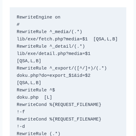
#
RewriteRule ^_media/(.*)              
lib/exe/fetch.php?media=$1  [QSA,L,B]

RewriteRule ^_detail/(.*)             
lib/exe/detail.php?media=$1  
[QSA,L,B]

RewriteRule ^_export/([^/]+)/(.*)     
doku.php?do=export_$1&id=$2  
[QSA,L,B]

RewriteRule ^$                        
doku.php  [L]

RewriteCond %{REQUEST_FILENAME}       
!-f

RewriteCond %{REQUEST_FILENAME}       
!-d

RewriteRule (.*)                      