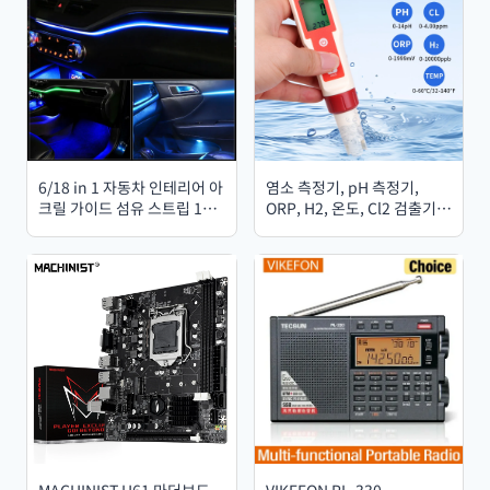
6/18 in 1 자동차 인테리어 아
염소 측정기, pH 측정기,
크릴 가이드 섬유 스트립 18
ORP, H2, 온도, Cl2 검출기,
in 1 백라이트 자동차 앰비언
수질 모니터링 도구, 수영장
트 라이트 RGB 64색 장식 분
및 스파용 필터 등 5가지 기능
위기 램프
을 하나로!
MACHINIST H61 마더보드,
VIKEFON PL-330