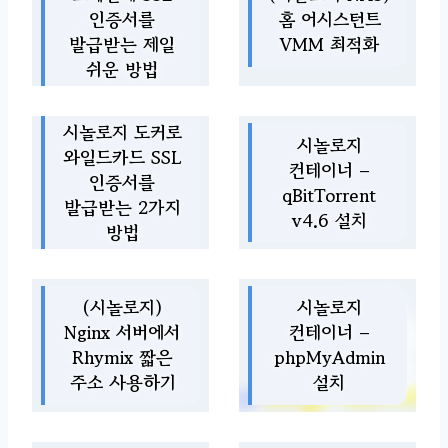
인증서를
홈 어시스턴트
발급받는 제일
VMM 최적화
쉬운 방법
시놀로지 도커로
시놀로지
와일드카드 SSL
컨테이너 –
인증서를
qBitTorrent
발급받는 2가지
v4.6 설치
방법
(시놀로지)
시놀로지
Nginx 서버에서
컨테이너 –
Rhymix 짧은
phpMyAdmin
주소 사용하기
설치