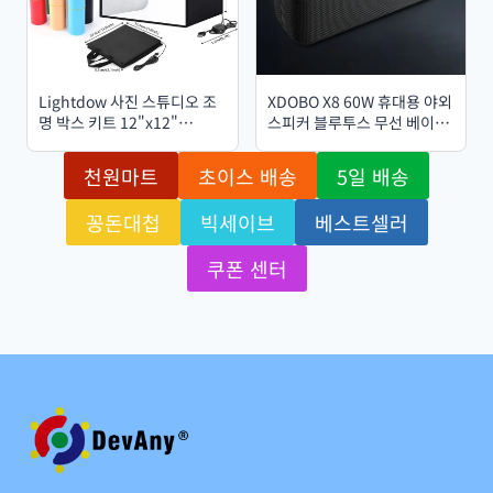
Lightdow 사진 스튜디오 조
XDOBO X8 60W 휴대용 야외
명 박스 키트 12"x12"
스피커 블루투스 무선 베이스
(30x30x30cm) LED 120개,
서브우퍼 방수 6600mAh
배경 6개 포함, 휴대 가능, 밝
TWS 기능 TF/AUX 지원
천원마트
초이스 배송
5일 배송
기 조절 가능, 다용도
꽁돈대첩
빅세이브
베스트셀러
쿠폰 센터