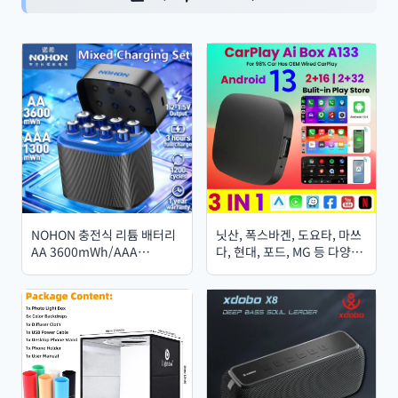
NOHON 충전식 리튬 배터리
닛산, 폭스바겐, 도요타, 마쓰
AA 3600mWh/AAA
다, 현대, 포드, MG 등 다양한
1300mWh 정품 고용량 1.5V
브랜드에 호환되는 안드로이
배터리 (마우스 및 리모컨용)
드 13 카플레이 AI 박스 (무선
카플레이, 안드로이드 오토,
와이파이, 넷플릭스, 유튜브
지원)