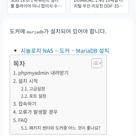
툴 플라이어 미니 접이식 수공
지털 무선 리모컨 DDF-350
구 휴대용 EDC 야외 생존 캠
송신기 및 수신기 (RC 자동차,
핑 장비 PP1001/1002-CP
보트, 탱크, LCD, FHSS 시스
템용)
도커에
가 설치되어 있어야 합니다.
mariadb
시놀로지 NAS – 도커 – MariaDB 설치
목차
phpmyadmin 내려받기
설치 시작
고급설정
포트 설정
접속하기
오류가 발생할 경우
FAQ
패키지 센터와 도커중 어느 것이 좋나요?