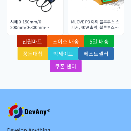
샤헤 0-150mm/0-
MLOVE P3 야외 블루투스 스
200mm/0-300mm
피커, 40W 출력, 블루투스
0.01mm DRO(자기 원격 디
5.3, 스테레오 사운드, IPX7
지털 판독) 디지털 선형 스케
방수, 마이크로 SD 카드 슬롯,
천원마트
초이스 배송
5일 배송
일 외부 디스플레이
RGB 조명
꽁돈대첩
빅세이브
베스트셀러
쿠폰 센터
Develop Anything