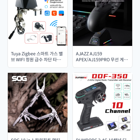
Tuya Zigbee 스마트 가스 밸
AJAZZ AJ159
브 WIFI 정원 급수 차단 타이
APEX/AJ159PRO 무선 게이
머 관개 컨트롤러 (Alexa 및
밍 마우스 (RGB, 마그네틱 충
Google Assistant 지원)
전 베이스, 경량) AJ159P 게
SmartLife
이밍 ​​마우스 (PC/노트북용)
SOG 18 in 1 파워핀트 멀티
DUMBORC 2.4G 10채널 디