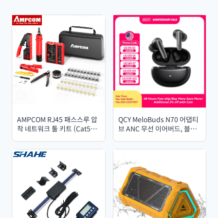
AMPCOM RJ45 패스스루 압
QCY MeloBuds N70 어댑티
착 네트워크 툴 키트 (Cat5e,
브 ANC 무선 이어버드, 블루
Cat6, Cat7 케이블용) - 네트
투스 6.0, LDAC, 고해상도 오
워크 압착기/펀치다운
디오, 6개 마이크, 무선 충전,
툴/TEL/LAN 케이블 테스터
50시간 사용 가능, IPX5 방
포함
수/방진 기능