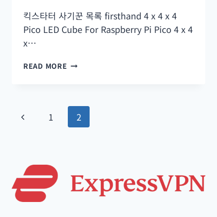
컬
킥스타터 사기꾼 목록 firsthand 4 x 4 x 4
러
Pico LED Cube For Raspberry Pi Pico 4 x 4
스
x…
티
커
KICKSTATER
READ MORE
SWINDLER
LIST
Page
Previous
1
2
navigation
Page