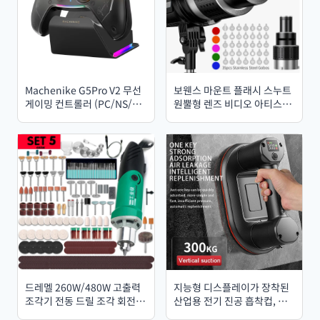
Machenike G5Pro V2 무선
보웬스 마운트 플래시 스누트
게이밍 컨트롤러 (PC/NS/모
원뿔형 렌즈 비디오 아티스트
바일 호환) – 핫스왑 가능 조
모델링 셰이프 사진 스튜디오
이스틱, 1000Hz 폴링률,
조명 키트 (광학 스포트라이트
RGB 조명 및 충전 도크 포함
렌즈 및 35개 고보 포함)
드레멜 260W/480W 고출력
지능형 디스플레이가 장착된
조각기 전동 드릴 조각 회전
산업용 전기 진공 흡착컵, 최
공구 플렉시블 샤프트 6단 속
대 300kg 하중 지지, 화강암