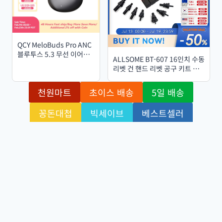
QCY MeloBuds Pro ANC
블루투스 5.3 무선 이어폰,
ALLSOME BT-607 16인치 수동
46dB 하이브리드 ANC,
리벳 ​​건 핸드 리벳 공구 키트 리
Hi-Res LDAC, 6 마이크,
벳 너트 설정 공구 너트 세터
34시간 배터리, 인이어 감
M3/M4/M5/M6/M8/M10/M12
천원마트
초이스 배송
5일 배송
지
꽁돈대첩
빅세이브
베스트셀러
쿠폰 센터