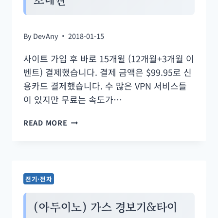
림
에
네
By
DevAny
2018-01-15
이
버
사이트 가입 후 바로 15개윌 (12개월+3개월 이
메
벤트) 결제했습니다. 결제 금액은 $99.95로 신
일
용카드 결제했습니다. 수 많은 VPN 서비스들
사
이 있지만 무료는 속도가…
용
빠
READ MORE
하
르
기
고
보
안
전기·전자
에
강
(아두이노) 가스 경보기&타이
한