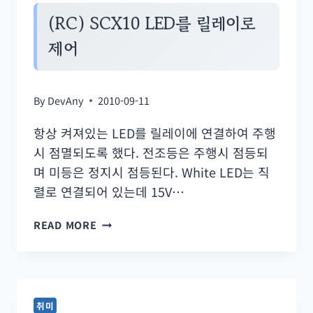
모
(RC) SCX10 LED를 릴레이로
5
제어
–
폴
쉐
By
DevAny
2010-09-11
드
항상 켜져있는 LED를 릴레이에 연결하여 주행
리
시 점멸되도록 했다. 전조등은 주행시 점등되
프
며 미등은 정지시 점등된다. White LED는 직
트
렬로 연결되어 있는데 15V…
영
상
(RC)
READ MORE
SCX10
LED
를
릴
취미