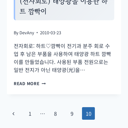
(전자회로) 태양광을 이용한 하
속
트 깜빡이
기
By
DevAny
2010-03-23
전자회로: 하트♡깜빡이 전기과 분주 회로 수
업 후 남은 부품을 사용하여 태양광 하트 깜빡
이를 만들었습니다. 사용된 부품 전원으로는
일반 전지가 아닌 태양광(光)을…
(전
READ MORE
자
회
로)
Page
Previous
1
…
8
9
10
태
navigation
양
Page