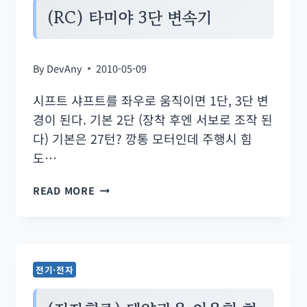
패
(RC) 타미야 3단 변속기
널
미
By
DevAny
2010-05-09
터
시프트 샤프트를 좌우로 움직이면 1단, 3단 변
경이 된다. 기본 2단 (장착 후엔 서보로 조작 된
다) 기본은 27턴? 깡통 모터인데 주행시 힘
도…
(RC)
READ MORE
타
미
야
3
전기·전자
단
변