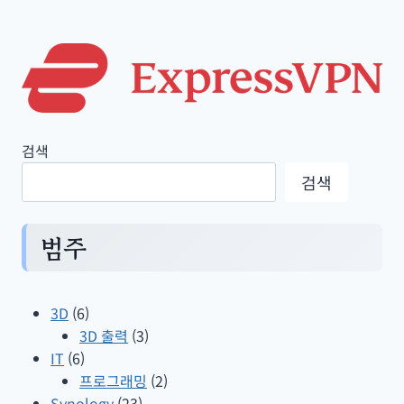
광
을
이
용
한
하
검색
트
검색
깜
빡
이
범주
3D
(6)
3D 출력
(3)
IT
(6)
프로그래밍
(2)
Synology
(23)