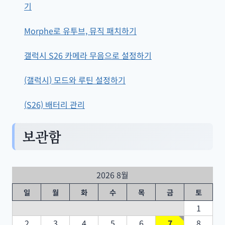
기
Morphe로 유투브, 뮤직 패치하기
갤럭시 S26 카메라 무음으로 설정하기
(갤럭시) 모드와 루틴 설정하기
(S26) 배터리 관리
보관함
2026 8월
일
월
화
수
목
금
토
1
2
3
4
5
6
7
8