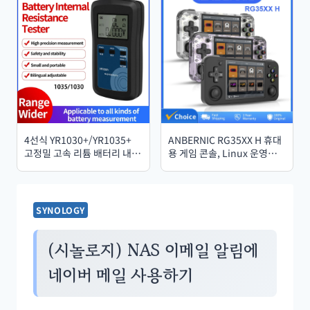
(TPE 소재) 액세서리
256GB 128GB PC 스마트폰
태블릿용
4선식 YR1030+/YR1035+
ANBERNIC RG35XX H 휴대
고정밀 고속 리튬 배터리 내부
용 게임 콘솔, Linux 운영체
저항 측정기 (100V, 전기차용
제, 3.5인치 IPS 스크린,
18650 배터리)
H700 레트로 비디오 게임 플
레이어, 3300mAh 배터리,
64GB 저장공간, 5528가지
SYNOLOGY
클래식 게임 탑재
(시놀로지) NAS 이메일 알림에
네이버 메일 사용하기