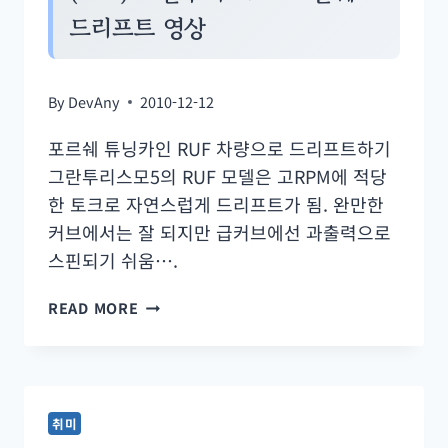
보
드리프트 영상
기
&
타
By
DevAny
2010-12-12
이
포르쉐 튜닝카인 RUF 차량으로 드리프트하기
머
그란투리스모5의 RUF 모델은 고RPM에 적당
#2
한 토크로 자연스럽게 드리프트가 됨. 완만한
커브에서는 잘 되지만 급커브에선 과출력으로
스핀되기 쉬움….
(PS3)
READ MORE
그
란
투
리
취미
스