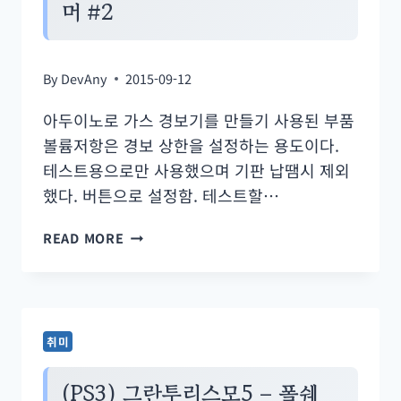
머 #2
VPN,
EXPRESSVPN
30
By
DevAny
2015-09-12
일
아두이노로 가스 경보기를 만들기 사용된 부품
무
볼륨저항은 경보 상한을 설정하는 용도이다.
료
테스트용으로만 사용했으며 기판 납땜시 제외
체
했다. 버튼으로 설정함. 테스트할…
험
초
(아
READ MORE
대
두
권
이
노)
가
취미
스
경
(PS3) 그란투리스모5 – 폴쉐