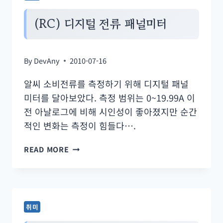
레
이
(RC) 디지털 전류 패널미터
로
제
By
DevAny
2010-07-16
어
알씨 소비전류를 측정하기 위해 디지털 패널
미터를 달아보았다. 측정 범위는 0~19.99A 이
전 아날로그에 비해 시인성이 좋아졌지만 순간
적인 변화는 측정이 힘들다….
(RC)
READ MORE
디
지
털
전
취미
류