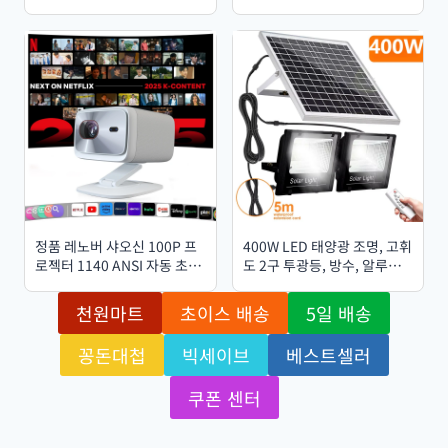
비트 도킹 스테이션 USB 3.0
세트 스마트 무선 드릴 스크루
VGA 어댑터 SD 카드 리더기
드라이버 USB 충전식 세트 가
(Windows, MacBook Air 호
정용 수리
환)
정품 레노버 샤오신 100P 프
400W LED 태양광 조명, 고휘
로젝터 1140 ANSI 자동 초점
도 2구 투광등, 방수, 알루미
Wi-Fi 6 스마트 홈 시어터
늄 태양광 패널 장착, 야외 정
360도 PTZ 지원 4K HD 휴대
원 벽등 (정원용)
천원마트
초이스 배송
5일 배송
용 프로젝터
꽁돈대첩
빅세이브
베스트셀러
쿠폰 센터