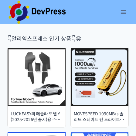
Skip
to
content
👇알리익스프레스 인기 상품👇🤩
LUCKEASY의 테슬라 모델 Y
MOVESPEED 1090MB/s 솔
(2025-2026년 출시)용 주니
리드 스테이트 펜 드라이브
퍼 방진 보호 패드, 중앙 제어
USB 3.2 Gen 2 Type C 플래
장치 측면 충격 방지 패드
시 드라이브 1TB 512GB