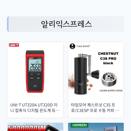
알리익스프레스
UNI-T UT320A UT320D 미
타임모어 체스트넛 C3S 프
니 접촉식 디지털 온도계 듀얼
로/C3ESP 프로 수동 커피 그
채널 K/J 온도계 LCD 백라이
라인더 (접이식 크랭크, S2C
트 데이터 홀드 기능 온도 조
버 내장, 휴대용 핸드 에스프
절기
레소 그라인더)