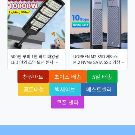
500만 루피 1만 와트 태양광
UGREEN M2 SSD 케이스
LED 야외 조명 모션 센서 초
M.2 NVMe SATA SSD 외장
고휘도 벽등 방수 태양광 조명
케이스 어댑터 10Gbps USB
(정원, 거리, 파티오용)
3.2 Gen2 USB C 외장 케이
천원마트
초이스 배송
5일 배송
스 M 및 B&M 키 지원
꽁돈대첩
빅세이브
베스트셀러
쿠폰 센터