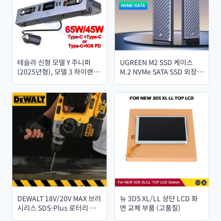
테슬라 신형 모델 Y 주니퍼
UGREEN M2 SSD 케이스
(2025년형), 모델 3 하이랜드
M.2 NVMe SATA SSD 외장
(2024년형)용 65W, 45W 중
케이스 어댑터 20Gbps USB
앙 제어 고속 충전 TPYE-C
3.2 Gen2 USB C 외장 케이
USB 허브 확장 도크
스 M 및 B&M 키 지원
DEWALT 18V/20V MAX 브러
뉴 3DS XL/LL 상단 LCD 화
시리스 SDS-Plus 로터리 해
면 교체 부품 (고품질)
머 드릴 1인치 L자형 손잡이 3