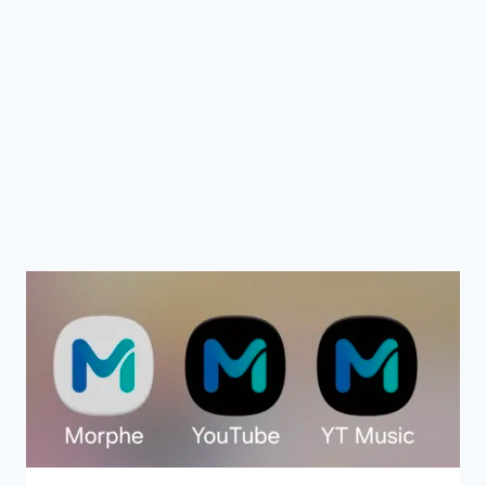
단 속도 목공용 임팩트 드릴
(본체만)