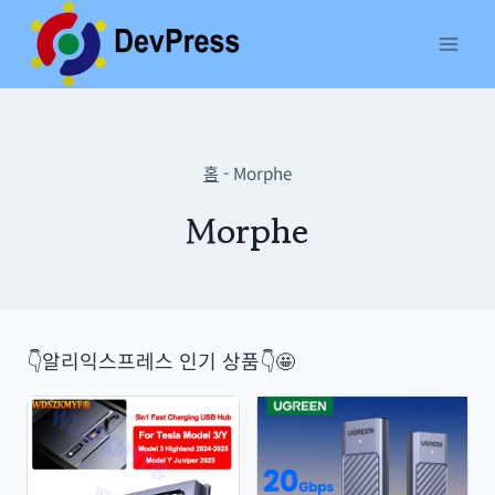
Skip
to
content
홈
-
Morphe
Morphe
👇알리익스프레스 인기 상품👇🤩