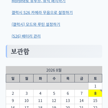
Morphe로 유투브, 뮤직 패치하기
갤럭시 S26 카메라 무음으로 설정하기
(갤럭시) 모드와 루틴 설정하기
(S26) 배터리 관리
보관함
2026 8월
일
월
화
수
목
금
토
1
2
3
4
5
6
7
8
9
10
11
12
13
14
15
16
17
18
19
20
21
22